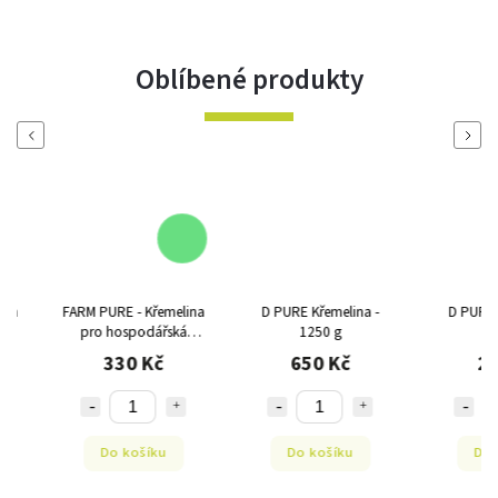
Oblíbené produkty
Previous
Next
FARM PURE - Křemelina
D PURE Křemelina -
D PURE Křeme
pro hospodářská
1250 g
250g
zvířata - 540g
330 Kč
650 Kč
260 
Do košíku
Do košíku
Do koš