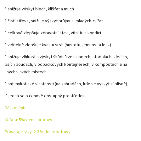
* snižuje výskyt blech, klíšťat a much
* čistí střeva, snižuje výskyt průjmu u mladých zvířat
* celkově zlepšuje zdravotní stav , vitalitu a kondici
* viditelně zlepšuje kvalitu srsti (hustotu, jemnost a lesk)
* snížuje vlhkost a výskyt škůdců ve skladech, stodolách, klecích,
psích boudách, v odpadkových kontejnerech, v kompostech a na
jiných vlhkých místech
* antimykotické vlastnosti (na zahradách, kde se vyskytují plísně)
* jedná se o cenově dostupný prostředek
Dávkování:
Kuřata: 5% denní potravy
Prasata, krávy: 2-3% denní potravy