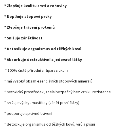
* Zlepšuje kvalitu srsti a rohoviny
* Doplňuje stopové prvky
* Zlepšuje trávení proteinů
* Snižuje zánětlivost
* Detoxikuje organismus od těžkých kovů
* Absorbuje destruktivní a jedovaté látky
* 100% čistě přírodní antiparazitikum
* má vysoký obsah esenciálních stopových minerálů
* netoxický prostředek, zcela bezpečný bez vzniku rezistence
* snižuje výskyt mastitidy (zánět prsní žlázy)
* podporuje správné trávení
* detoxikuje organismus od těžkých kovů, virů a plísní