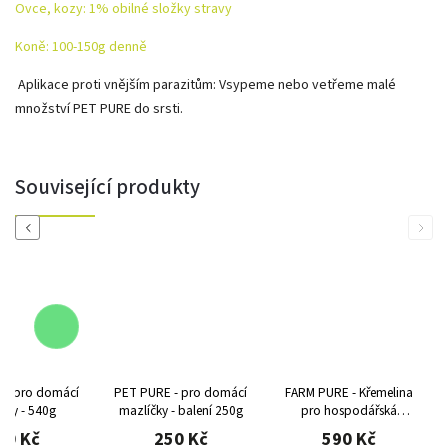
Ovce, kozy: 1% obilné složky stravy
Koně: 100-150g denně
Aplikace proti vnějším parazitům: Vsypeme nebo vetřeme malé
množství PET PURE do srsti.
Související produkty
Previous
Next
 - pro domácí
PET PURE - pro domácí
FARM PURE - Křemelina
čky - 540g
mazlíčky - balení 250g
pro hospodářská
zvířata - 1250g
30 Kč
250 Kč
590 Kč