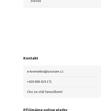
zvířata
Kontakt
e-kremelina
@
seznam.cz
+420 606 419 171
Chci se stát fanouškem!
Přijímáme online platby