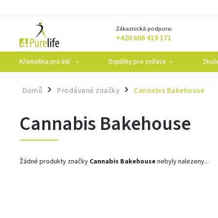
Zákaznická podpora:
+420 606 419 171
Křemelina pro lidi
Doplňky pro zvířata
Zkuše
Domů
Prodávané značky
Cannabis Bakehouse
/
/
Cannabis Bakehouse
Žádné produkty značky
Cannabis Bakehouse
nebyly nalezeny...