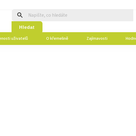
Hledat
nosti uživatelů
O křemelině
Zajímavosti
Hodn