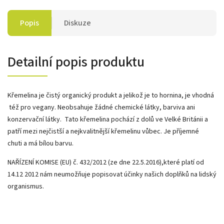
Popis
Diskuze
Detailní popis produktu
Křemelina je čistý organický produkt a jelikož je to hornina, je vhodná
též pro vegany. Neobsahuje žádné chemické látky, barviva ani
konzervační látky. Tato křemelina pochází z dolů ve Velké Británii a
patří mezi nejčistší a nejkvalitnější křemelinu vůbec. Je příjemné
chuti a má bílou barvu.
NAŘÍZENÍ KOMISE (EU) č. 432/2012 (ze dne 22.5.2016),které platí od
14.12 2012 nám neumožňuje popisovat účinky našich doplňků na lidský
organismus.